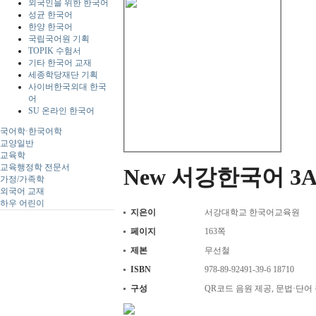
외국인을 위한 한국어
성균 한국어
한양 한국어
국립국어원 기획
TOPIK 수험서
기타 한국어 교재
세종학당재단 기획
사이버한국외대 한국
어
SU 온라인 한국어
국어학·한국어학
교양일반
교육학
교육행정학 전문서
New 서강한국어 3A St
가정/가족학
외국어 교재
하우 어린이
지은이
서강대학교 한국어교육원
페이지
163쪽
제본
무선철
ISBN
978-89-92491-39-6 18710
구성
QR코드 음원 제공, 문법·단어