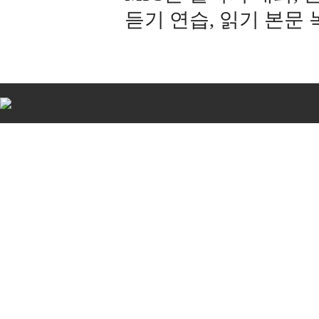
듣기 연습, 읽기 본문
비
아
탑-
시
알
리
스
구
입
비
아
센
터
임
심
중
절
allmy
24
시
간
대
출
북
토
끼
미
프
진
구