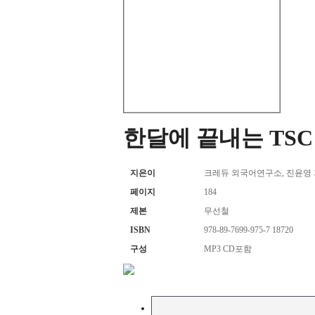
한달에 끝내는 TS
지은이
크레듀 외국어연구소, 진윤영
페이지
184
제본
무선철
ISBN
978-89-7699-975-7 18720
구성
MP3 CD포함