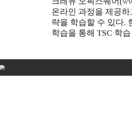
크레듀 오픽스퀘어(
ww
온라인 과정을 제공하고
략을 학습할 수 있다.
학습을 통해 TSC 학습
비
아
탑-
시
알
리
스
구
입
비
아
센
터
임
심
중
절
allmy
24
시
간
대
출
북