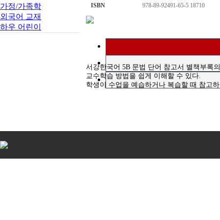
가정/가족학
ISBN
978-89-92491-65-5 18710
외국어 교재
하우 어린이
서강한국어 5B 문법 단어 참고서 별책부록
교수학습 방법을 쉽게 이해할 수 있다.
학생이 수업을 예습하거나 복습할 때 참고하는 
비
아
탑-
시
알
리
스
구
입
비
아
센
터
임
심