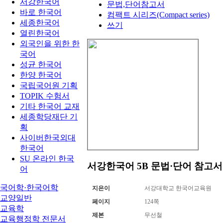
서강한국어
문법,단어참고서
바로 한국어
컴팩트 시리즈(Compact series)
세종한국어
쓰기
열린한국어
외국인을 위한 한
국어
성균 한국어
한양 한국어
국립국어원 기획
TOPIK 수험서
기타 한국어 교재
세종학당재단 기
획
사이버한국외대
한국어
SU 온라인 한국
서강한국어 5B 문법·단어 참고
어
국어학·한국어학
지은이
서강대학교 한국어교육원
교양일반
페이지
124쪽
교육학
제본
무선철
교육행정학 전문서