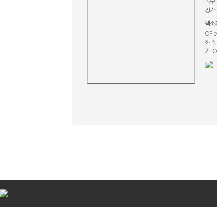
쪽수 
정가 
책소
OPI
화 실
기!O
비
아
탑-
시
알
리
스
구