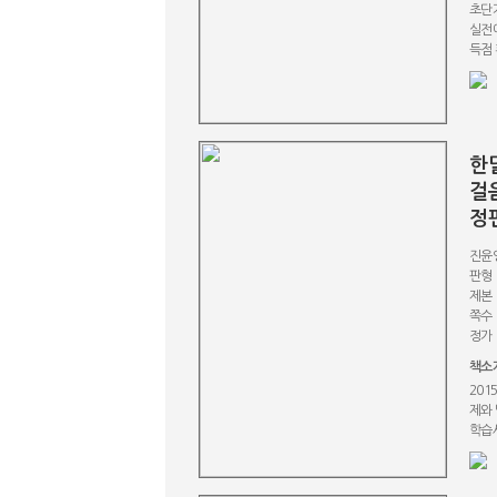
초단기
실전에
득점 
한
걸
정
진윤
판형 
제본
쪽수 
정가 
책소
201
제와 
학습서