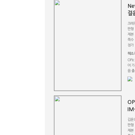
Ne
걸
크레
판형 
제본 
쪽수 
정가 
책소
OPI
어 기
음 출
O
I
김윤
판형 
제본 