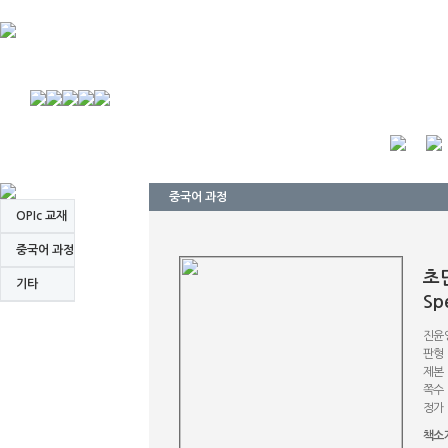
중국어 과정
OPIc 교재
중국어 과정
초
기타
Sp
진윤
판형 
제본
쪽수 
정가 
책소